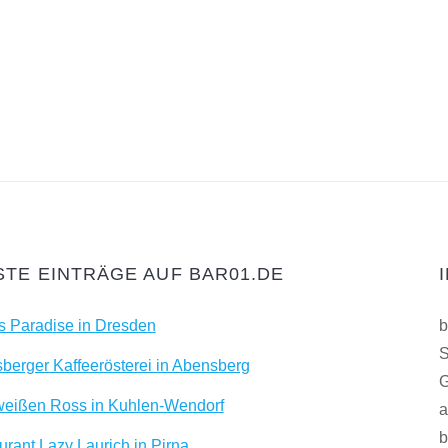
TE EINTRÄGE AUF BAR01.DE
as Paradise in Dresden
b
S
berger Kaffeerösterei in Abensberg
G
eißen Ross in Kuhlen-Wendorf
a
b
urant Lazy Laurich in Pirna